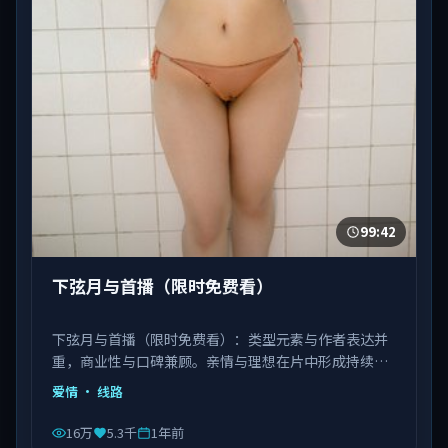
99:42
下弦月与首播（限时免费看）
下弦月与首播（限时免费看）：类型元素与作者表达并
重，商业性与口碑兼顾。亲情与理想在片中形成持续拉
扯。由饶晓志执导，白宇、刘亦菲、肖央等主演，中国
爱情
· 线路
台湾出品，类型为爱情。
16万
5.3千
1年前