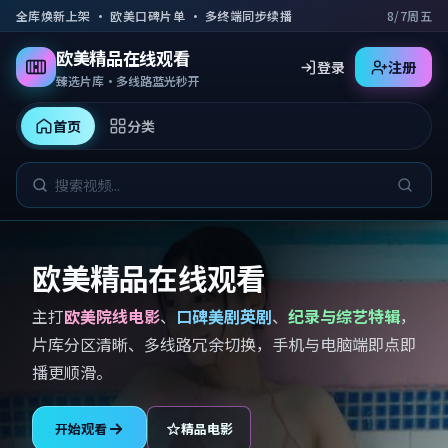
跳到主要内容
全库焕新上架 · 欧美口碑片单 · 多终端同步续播
8/7周五
欧美精品在线观看
登录
注册
臻选片库·多线路蓝光秒开
首页
分类
欧美精品在线观看
主打
欧美院线电影
、
口碑美剧英剧
、
纪录与综艺特辑
，
片库分区清晰、多线路冗余切换，手机与电脑端即点即
播更顺滑。
开始观看
精品电影