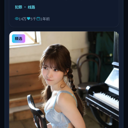
由陈凯歌执导，乔杉、沈腾、易烊千玺等主演，泰国出
犯罪
· 线路
品，类型为犯罪。
14万
5千
1年前
精选