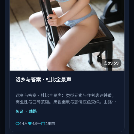
99:59
远乡与答案·杜比全景声
远乡与答案·杜比全景声：类型元素与作者表达并重，
商业性与口碑兼顾。黑色幽默与悲情底色交织。由路阳
执导，张译、肖战、杨紫琼等主演，中国香港出品，类
传记
· 线路
型为传记。
14万
4.9千
2年前