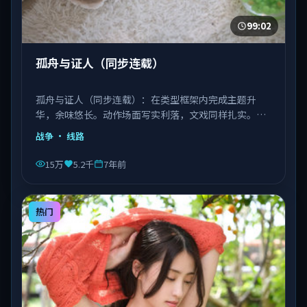
99:02
孤舟与证人（同步连载）
孤舟与证人（同步连载）：在类型框架内完成主题升
华，余味悠长。动作场面写实利落，文戏同样扎实。由
丹尼斯·维伦纽瓦执导，文淇、宋康昊、长泽雅美等主
战争
· 线路
演，越南出品，类型为战争。
15万
5.2千
7年前
热门