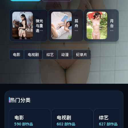
微光
孤
月
与重
舟
台
逢
与
与
（主
证
第
创点
人
九
评音
（同
区
轨）
步
·
电影
电视剧
综艺
动漫
纪录片
连
国
载）
语
配
音
热门分类
电影
电视剧
综艺
590
部作品
602
部作品
627
部作品