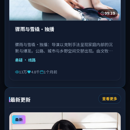
99:39
骤雨与雪橇·独播
骤雨与雪橇·独播：导演以克制手法呈现家庭内部的沉
默与爆发。公路、城市与乡野空间交替出现。由文牧野
执导，秦海璐、文淇、邓恩熙等主演，意大利出品，类
悬疑
· 线路
型为悬疑。
13万
4.8千
1个月前
最新更新
查看更多
最新