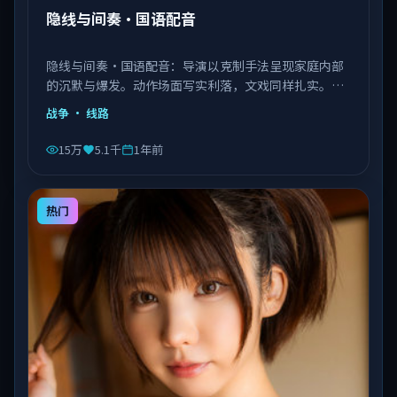
隐线与间奏·国语配音
隐线与间奏·国语配音：导演以克制手法呈现家庭内部
的沉默与爆发。动作场面写实利落，文戏同样扎实。由
李安执导，王景春、艾伦、赵丽颖等主演，中国大陆出
战争
· 线路
品，类型为战争。
15万
5.1千
1年前
热门