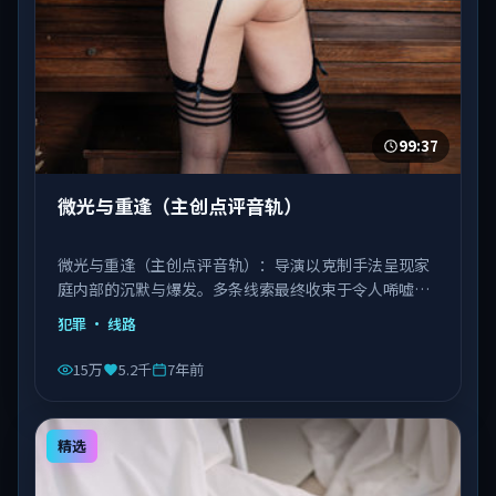
99:37
微光与重逢（主创点评音轨）
微光与重逢（主创点评音轨）：导演以克制手法呈现家
庭内部的沉默与爆发。多条线索最终收束于令人唏嘘的
结局。由徐克执导，刘德华、巩俐、宋康昊等主演，日
犯罪
· 线路
本出品，类型为犯罪。
15万
5.2千
7年前
精选