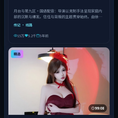
月台与第九区·国语配音：导演以克制手法呈现家庭内
部的沉默与爆发。信任与背叛的主题贯穿始终。由徐克
执导，章子怡、菅田将晖、张子枫等主演，中国台湾出
传记
· 线路
品，类型为传记。
15万
5.2千
5年前
精选
99:08