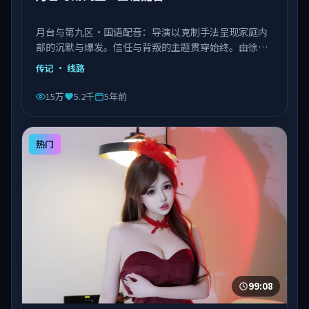
月台与第九区·国语配音：导演以克制手法呈现家庭内
部的沉默与爆发。信任与背叛的主题贯穿始终。由徐克
执导，章子怡、菅田将晖、张子枫等主演，中国台湾出
传记
· 线路
品，类型为传记。
15万
5.2千
5年前
热门
99:08