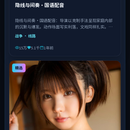
隐线与间奏·国语配音
隐线与间奏·国语配音：导演以克制手法呈现家庭内部
的沉默与爆发。动作场面写实利落，文戏同样扎实。由
李安执导，王景春、艾伦、赵丽颖等主演，中国大陆出
战争
· 线路
品，类型为战争。
15万
5.1千
1年前
精选