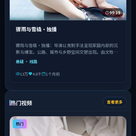
99:39
骤雨与雪橇·独播
骤雨与雪橇·独播：导演以克制手法呈现家庭内部的沉
默与爆发。公路、城市与乡野空间交替出现。由文牧野
执导，秦海璐、文淇、邓恩熙等主演，意大利出品，类
悬疑
· 线路
型为悬疑。
13万
4.8千
1个月前
热门视频
查看更多
热门