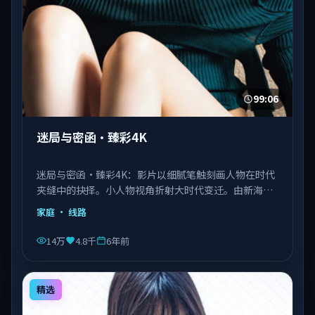
99:06
迷局与密函·臻彩4K
迷局与密函·臻彩4K：影片以细腻笔触刻画人物在时代
夹缝中的抉择。小人物视角折射大时代变迁。由新海诚
执导，刘德华、王景春、王凯等主演，泰国出品，类型
家庭
· 线路
为家庭。
14万
4.8千
6年前
精选