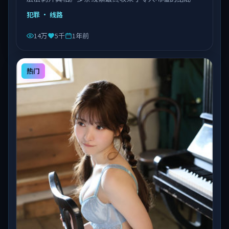
由陈凯歌执导，乔杉、沈腾、易烊千玺等主演，泰国出
犯罪
· 线路
品，类型为犯罪。
14万
5千
1年前
热门