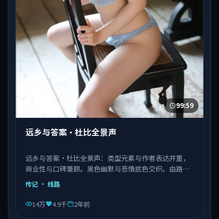
99:59
远乡与答案·杜比全景声
远乡与答案·杜比全景声：类型元素与作者表达并重，
商业性与口碑兼顾。黑色幽默与悲情底色交织。由路阳
执导，张译、肖战、杨紫琼等主演，中国香港出品，类
传记
· 线路
型为传记。
14万
4.9千
2年前