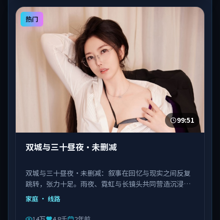
热门
99:51
双城与三十昼夜·未删减
双城与三十昼夜·未删减：叙事在回忆与现实之间反复
跳转，张力十足。雨夜、霓虹与长镜头共同营造沉浸氛
围。由陈凯歌执导，佟丽娅、马丽、瑛太等主演，韩国
家庭
· 线路
出品，类型为家庭。
14万
4.8千
2年前