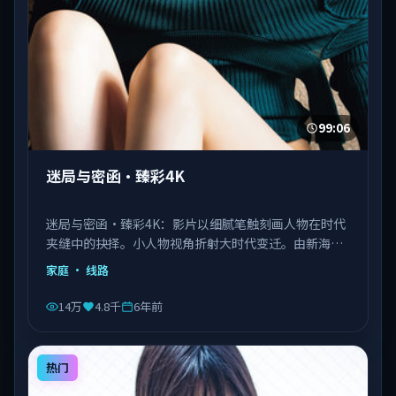
99:06
迷局与密函·臻彩4K
迷局与密函·臻彩4K：影片以细腻笔触刻画人物在时代
夹缝中的抉择。小人物视角折射大时代变迁。由新海诚
执导，刘德华、王景春、王凯等主演，泰国出品，类型
家庭
· 线路
为家庭。
14万
4.8千
6年前
热门