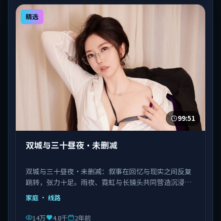
精选
99:51
双城与三十昼夜·未删减
双城与三十昼夜·未删减：叙事在回忆与现实之间反复
跳转，张力十足。雨夜、霓虹与长镜头共同营造沉浸氛
围。由陈凯歌执导，佟丽娅、马丽、瑛太等主演，韩国
家庭
· 线路
出品，类型为家庭。
14万
4.8千
2年前